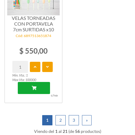
VELAS TORNEADAS
CON PORTAVELA
7cm SURTIDAS x10
Cód: 6897513651874
$ 550,00
Min. Vta.: 1
Max Vta: 100000
c/iva
1
2
3
»
Viendo del
1
al
21
(de
56
productos)