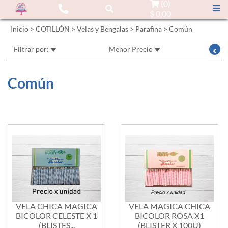
(
0
)
$ 0,00
Inicio
>
COTILLÓN
>
Velas y Bengalas
>
Parafina
>
Común
Filtrar por:
Menor Precio
Común
VELA CHICA MAGICA
VELA MAGICA CHICA
BICOLOR CELESTE X 1
BICOLOR ROSA X1
(BLISTES...
(BLISTER X 100U)