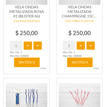
VELA ONDAS
VELA ONDAS
METALIZADA ROSA
METALIZADA
X1 (BLISTER X6)
CHAMPAGNE 15CM
X1
Cód: 945678145322
Cód: 7986171124116
$ 250,00
$ 250,00
Min. Vta.: 1
Min. Vta.: 1
Max Vta: 100000
Max Vta: 100000
SIN STOCK
SIN STOCK
c/iva
c/iva