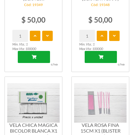
Cód: 19349
Cód: 19348
$ 50,00
$ 50,00
Min. Vta.: 1
Min. Vta.: 1
Max Vta: 100000
Max Vta: 100000
c/iva
c/iva
VELA CHICA MAGICA
VELA ROSA FINA
BICOLOR BLANCA X1
15CM X1 (BLISTER