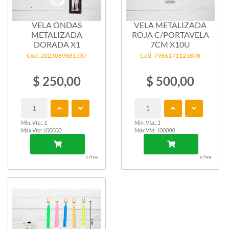
VELA ONDAS
VELA METALIZADA
METALIZADA
ROJA C/PORTAVELA
DORADA X1
7CM X10U
Cód: 2023089881337
Cód: 7986171123898
$ 250,00
$ 500,00
Min. Vta.: 1
Min. Vta.: 1
Max Vta: 100000
Max Vta: 100000
c/iva
c/iva