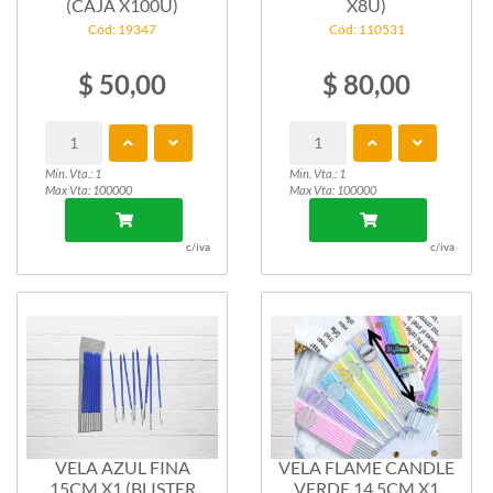
(CAJA X100U)
X8U)
Cód: 19347
Cód: 110531
$ 50,00
$ 80,00
Min. Vta.: 1
Min. Vta.: 1
Max Vta: 100000
Max Vta: 100000
c/iva
c/iva
VELA AZUL FINA
VELA FLAME CANDLE
15CM X1 (BLISTER
VERDE 14,5CM X1