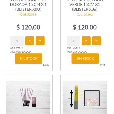
DORADA 15 CM X 1
VERDE 15CM X1
(BLISTER X8U)
(BLISTER X8u)
Cód: 52083
Cód: 20261
$ 120,00
$ 120,00
Min. Vta.: 1
Min. Vta.: 1
Max Vta: 100000
Max Vta: 100000
SIN STOCK
SIN STOCK
c/iva
c/iva