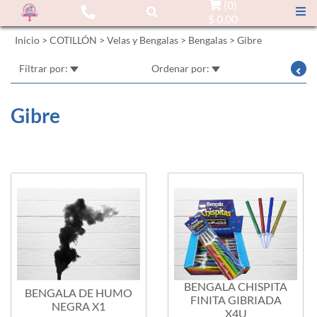
(
0
)
$ 0,00
Inicio
>
COTILLÓN
>
Velas y Bengalas
>
Bengalas
>
Gibre
Filtrar por:
Ordenar por:
Gibre
BENGALA CHISPITA
BENGALA DE HUMO
FINITA GIBRIADA
NEGRA X1
X4U