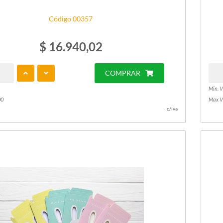
Código 00357
$ 16.940,02
COMPRAR
Min. V
00
Max V
c/iva