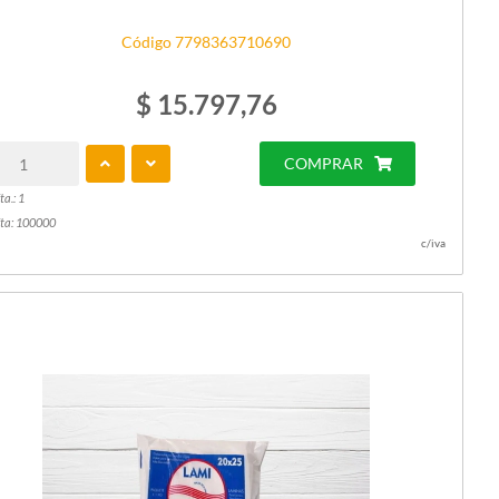
Código 7798363710690
$ 15.797,76
COMPRAR
ta.: 1
ta: 100000
c/iva