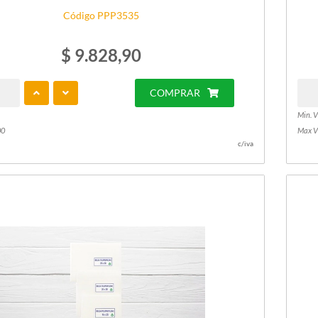
Código PPP3535
$ 9.828,90
COMPRAR
Min. V
00
Max V
c/iva