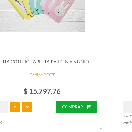
JITA CONEJO TABLETA PARPEN X 6 UNID.
Código PCCT
$ 15.797,76
COMPRAR
Min. V
00
Max V
c/iva