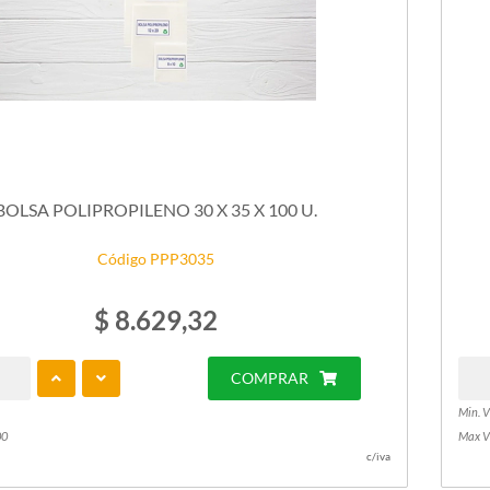
BOLSA POLIPROPILENO 30 X 35 X 100 U.
Código PPP3035
$ 8.629,32
COMPRAR
Min. V
00
Max V
c/iva