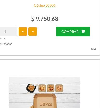
Código 80300
$ 9.750,68
COMPRAR
ta.: 1
ta: 100000
c/iva