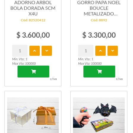
ADORNO ARBOL
GORRO PAPA NOEL
BOLA DORADA 5CM
BOUCLE
X4U
METALIZADO
C/PELUCHE X1
Cód: 82520412
Cód: 8892
$ 3.600,00
$ 3.300,00
Min. Vta.: 1
Min. Vta.: 1
Max Vta: 100000
Max Vta: 100000
c/iva
c/iva