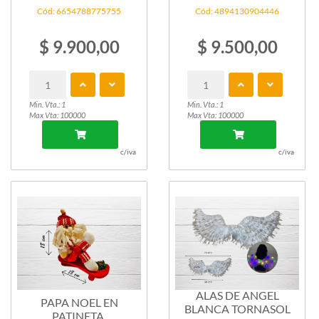
Cód: 6654788775755
Cód: 4894130904446
$ 9.900,00
$ 9.500,00
Min. Vta.: 1
Min. Vta.: 1
Max Vta: 100000
Max Vta: 100000
c/iva
c/iva
ALAS DE ANGEL
PAPA NOEL EN
BLANCA TORNASOL
PATINETA.