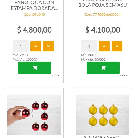
PAÑO ROJA CON
BOLA ROJA 5CM X6U
ESTAMPA DORADA...
Cód: 346045
Cód: 7798006660054
$ 4.800,00
$ 4.100,00
Min. Vta.: 1
Min. Vta.: 1
Max Vta: 100000
Max Vta: 100000
c/iva
c/iva
ADORNO ARBOL