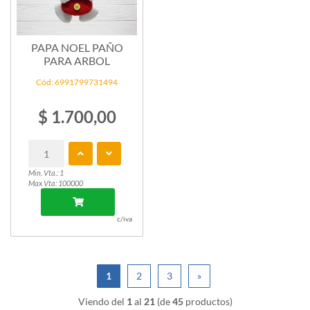
PAPA NOEL PAÑO
PARA ARBOL
Cód: 6991799731494
$ 1.700,00
Min. Vta.: 1
Max Vta: 100000
c/iva
1
2
3
»
Viendo del
1
al
21
(de
45
productos)