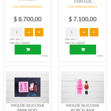
CON LUZ
MULTICOLOR...
Cód: 4894130904309
Cód: 6902038100414
$ 8.700,00
$ 7.100,00
Min. Vta.: 1
Min. Vta.: 1
Max Vta: 100000
Max Vta: 100000
c/iva
c/iva
MOLDE SILICONA
MOLDE SILICONA
PAPA NOEL
PORCELANA