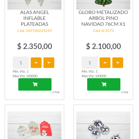
ALAS ANGEL
GLOBO METALIZADO
INFLABLE
ARBOL PINO
PLATEADAS
NAVIDAD 76CM X1
Cód: 169720221019
Cód: A-3173
$ 2.350,00
$ 2.100,00
Min. Vta.: 1
Min. Vta.: 1
Max Vta: 100000
Max Vta: 100000
c/iva
c/iva