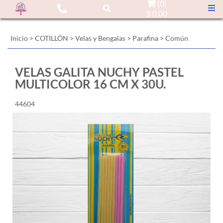
(
0
)
$ 0,00
Inicio
>
COTILLÓN
>
Velas y Bengalas
>
Parafina
>
Común
VELAS GALITA NUCHY PASTEL
MULTICOLOR 16 CM X 30U.
44604